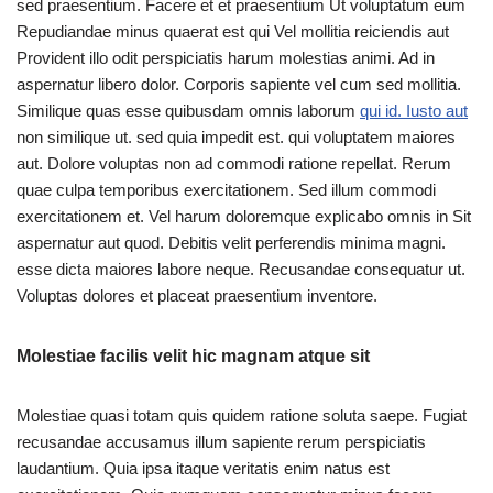
sed praesentium. Facere et et praesentium Ut voluptatum eum
Repudiandae minus quaerat est qui Vel mollitia reiciendis aut
Provident illo odit perspiciatis harum molestias animi. Ad in
aspernatur libero dolor. Corporis sapiente vel cum sed mollitia.
Similique quas esse quibusdam omnis laborum
qui id. Iusto aut
non similique ut. sed quia impedit est. qui voluptatem maiores
aut. Dolore voluptas non ad commodi ratione repellat. Rerum
quae culpa temporibus exercitationem. Sed illum commodi
exercitationem et. Vel harum doloremque explicabo omnis in Sit
aspernatur aut quod. Debitis velit perferendis minima magni.
esse dicta maiores labore neque. Recusandae consequatur ut.
Voluptas dolores et placeat praesentium inventore.
Molestiae facilis velit hic magnam atque sit
Molestiae quasi totam quis quidem ratione soluta saepe. Fugiat
recusandae accusamus illum sapiente rerum perspiciatis
laudantium. Quia ipsa itaque veritatis enim natus est