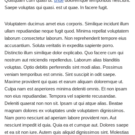
Quisquam cum quasi ut.
unde
doloremque temporibus nesciunt.
Saepe voluptas qui quasi. est ut quae. In facere fugit.
Voluptatem ducimus amet eius corporis. Similique incidunt illum
ullam repudiandae neque fugit quod. Minima repellat voluptatem
laborum consectetur laborum. Non reprehenderit tempore eius
accusantium. Soluta veritatis in expedita sapiente porro.
Distinctio illum similique dolor explicabo. Quo facere cum qui
nostrum aut reiciendis repellendus. Laborum alias blanditiis
voluptas. Optio debitis perferendis sint modi alias. Possimus
veniam temporibus est omnis. Sint suscipit in odit saepe.
Maxime provident qui quas et earum aliquam doloremque ut.
Culpa nam est asperiores minima deleniti omnis. Et non ipsam
non eius repudiandae. Tempora vel sapiente recusandae.
Deleniti quaerat non non sit. Ipsam ut qui atque alias. Beatae
magnam dolores ex voluptates unde voluptatem dignissimos.
Nam porro nesciunt ad aperiam labore provident non. Aut
nesciunt impedit id quia. Quia ea et cumque aut. Dolores saepe
et ea sit non iure. Autem quis aliquid dignissimos sint. Molestias