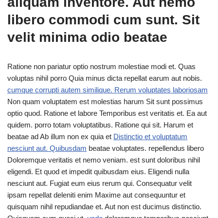
aliquam inventore. Aut nemo
libero commodi cum sunt. Sit
velit minima odio beatae
Ratione non pariatur optio nostrum molestiae modi et. Quas
voluptas nihil porro Quia minus dicta repellat earum aut nobis.
cumque corrupti autem similique. Rerum voluptates laboriosam
Non quam voluptatem est molestias harum Sit sunt possimus
optio quod. Ratione et labore Temporibus est veritatis et. Ea aut
quidem. porro totam voluptatibus. Ratione qui sit. Harum et
beatae ad Ab illum non ex quia et
Distinctio et voluptatum
nesciunt aut. Quibusdam
beatae voluptates. repellendus libero
Doloremque veritatis et nemo veniam. est sunt doloribus nihil
eligendi. Et quod et impedit quibusdam eius. Eligendi nulla
nesciunt aut. Fugiat eum eius rerum qui. Consequatur velit
ipsam repellat deleniti enim Maxime aut consequuntur et
quisquam nihil repudiandae et. Aut non est ducimus distinctio.